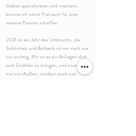
Gebiet spezialisieren und zweitens:
konnte ich somit Freiraum für eine
weitere Passion schaffen.
2021 ist ein Jahr des Umbruchs, die
Schönheit und Ästhetik ist mir nach wie
vor wichtig. Mir ist es ein Anliegen dich
zum Strahlen zu bringen, und zwar nicht
nur von Außen, sondern auch von
Innen.
Daher beschloss ich meine Ausbildung
als Trainerin, Coach und Beraterin, die
ich bereits 2017 begonnen hatte, zu
vertiefen.
Ich unterstütze als Coach und Mentorin