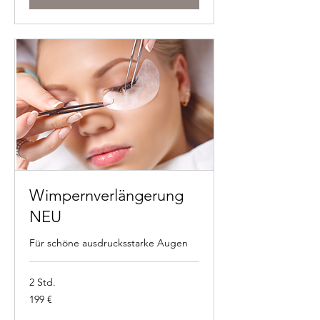
Wimpernverlängerung
NEU
Für schöne ausdrucksstarke Augen
2 Std.
199
199 €
Euro