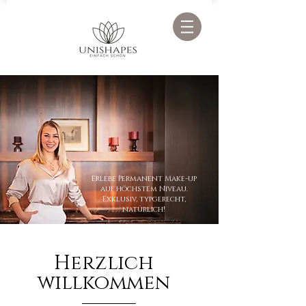
Erlebe Permanent Make-up
auf höchstem Niveau.
Exklusiv, typgerecht,
natürlich!
Herzlich
willkommen