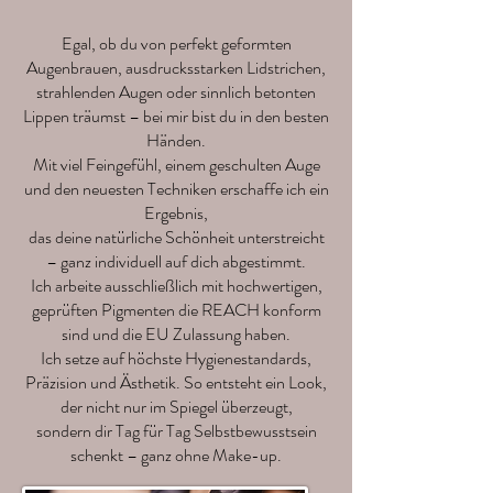
Egal, ob du von perfekt geformten
Augenbrauen, ausdrucksstarken Lidstrichen,
strahlenden Augen oder sinnlich betonten
Lippen träumst – bei mir bist du in den besten
Händen.
Mit viel Feingefühl, einem geschulten Auge
und den neuesten Techniken erschaffe ich ein
Ergebnis,
das deine natürliche Schönheit unterstreicht
– ganz individuell auf dich abgestimmt.
Ich arbeite ausschließlich mit hochwertigen,
geprüften Pigmenten die REACH konform
sind und die EU Zulassung haben.
Ich setze auf höchste Hygienestandards,
Präzision und Ästhetik. So entsteht ein Look,
der nicht nur im Spiegel überzeugt,
sondern dir Tag für Tag Selbstbewusstsein
schenkt – ganz ohne Make-up.