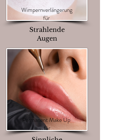
Wimpernverlängerung
für
Strahlende
Augen
Permanent Make Up
für
Sinnliche