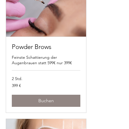
Powder Brows
Feinste Schattierung der
Augenbrauen statt 599€ nur 399€
2 Std.
399
399 €
Euro
Buchen