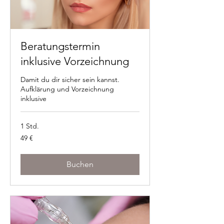
Beratungstermin
inklusive Vorzeichnung
Damit du dir sicher sein kannst.
Aufklärung und Vorzeichnung
inklusive
1 Std.
49
49 €
Euro
Buchen