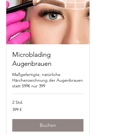
Microblading
Augenbrauen
Maßgefertigte, natürliche
Härchenzeichnung der Augenbrauen
statt 599€ nur 399
2 Std.
399
399 €
Euro
Buchen