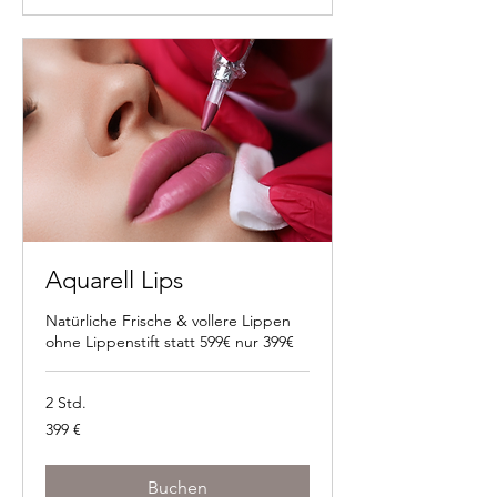
Aquarell Lips
Natürliche Frische & vollere Lippen
ohne Lippenstift statt 599€ nur 399€
2 Std.
399
399 €
Euro
Buchen