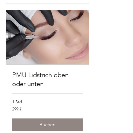
PMU Lidstrich oben
oder unten
1 Std.
299
299 €
Euro
Buchen